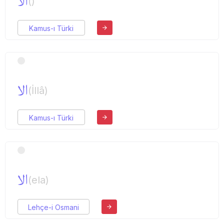
الا
()
Kamus-ı Türki
الا
(İllâ)
Kamus-ı Türki
الا
(ela)
Lehçe-i Osmani