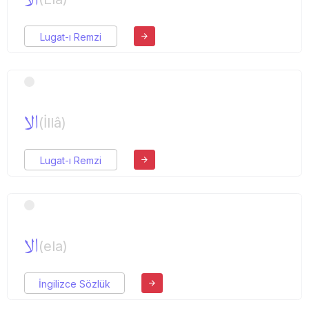
Lugat-ı Remzi
الا
(İllâ)
Lugat-ı Remzi
الا
(ela)
İngilizce Sözlük