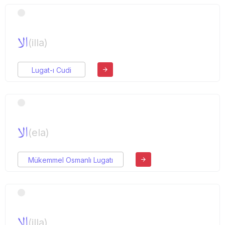
الا
(illa)
Lugat-ı Cudi
الا
(ela)
Mükemmel Osmanlı Lugatı
الا
(illa)