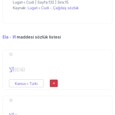
Lugat-ı Cudi | Sayfa:132 | Sıra:15
Kaynak:
Lugat-ı Cudi
-
Çağdaş sözlük
Ela - الا
maddesi sözlük listesi
الا
(Elâ)
Kamus-ı Türki