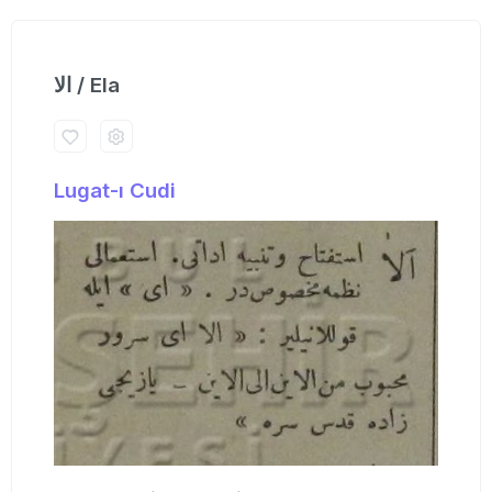
الا / Ela
Lugat-ı Cudi