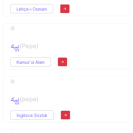
Lehçe-i Osmani
پپه
(Pepe)
Kamus'ul Alam
پپه
(pepe)
İngilizce Sözlük