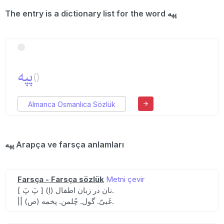
The entry is a dictionary list for the word پپه
پپه
()
Almanca Osmanlıca Sözlük
پپه Arapça ve farsça anlamları
Farsça - Farsça sözlük
Metni çevir
[ پَ پَ ] (اِ) نان در زبان اطفال.
|| (ص) غَبیّ. گول. چُلمن. پخمه.