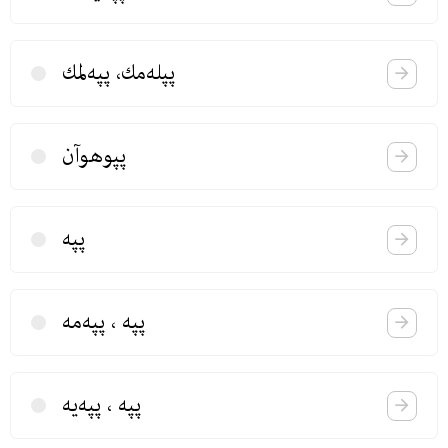
پپله‌مك، پپه‌لمك
پپوهوآن
پپه
پپه ، پپه‌مه
پپه ، پپه‌یه