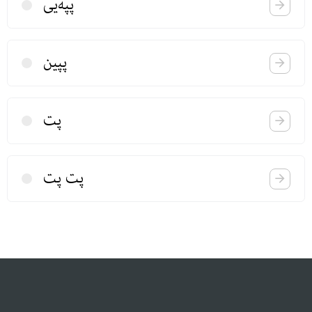
پپه‌یی
پپین
پت
پت پت