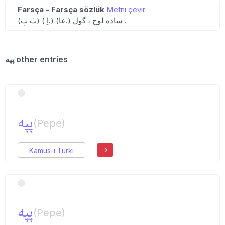
Farsça - Farsça sözlük
Metni çevir
(پَ پِ) ( اِ.) (عا.) ساده لوح ، گول .
پپه other entries
پپه
(Pepe)
Kamus-ı Türki
پپه
(Pepe)