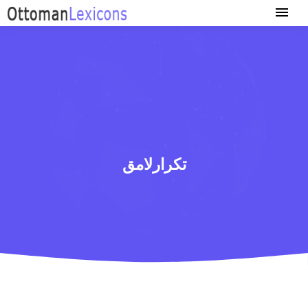
تكرارلامق