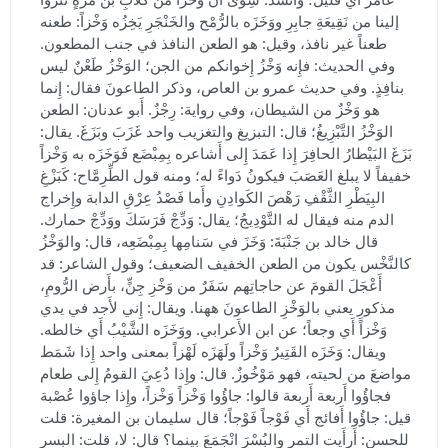
إلينا من نَقِيعَةِ جابِرِ ووَخَزَه بالرُّمْح والخَنْجَرِ يَخِزُه وَخْزاً: طعنه
طعناً غير نافذ، وقيل: هو الطعن النافذ في جنب المطعون.
وفي الحديث: فإِنه وَخْزُ إِخوانكم من الجن؛ الوَخْزُ طَعْنٌ ليس
بنافِذٍ. وفي حديث عمرو بن العاص، وذكر الطاعونَ فقال: إِنما
هو وَخْزٌ من الشيطان، وفي رواية: رِجْزٌ. أَبو عدنان: الطعن
الوَخْزُ التَّبْزِيغُ؛ قال: التبزيغ والتغزيب واحد غَزَبَ وبَزَغَ. يقال:
بَزَغَ البَيْطارُ الحافِرَ إِذا عَمَدَ إِلى أَشاعره بِمِبْضَع فَوَخَزَه به وَخْزاً
خفيفاً لا يبلغ العَصَبَ فيكونُ دَواءً له؛ ومنه قول الطِّرِمَّاح: كَبَزْغِ
البِيَطْرِ الثَّقْفِ رَهْصَ الكَوادِنِ وأَما فَصْدُ عِرْقِ الدابة وإِخراج
الدم منه فيقال له التَّوْدِيجُ؛ يقال: وَدِّجْ فَرَسَكَ ووَدِّجْ حمارك.
قال خالد بن جَنْبَةَ: وَخَزَ في سَنامِها بِمِبْضَعِه، قال: والوَخْزُ
كالنَّخْس يكون من الطعن الخفيف الضعيف؛ وقول الشاعر: قد
أَعْجَلَ القومَ عن حاجاتِهم سَفَرٌ من وَخْزِ جِنٍّ، بأَرض الرُّومِ،
مذكورِ يعني بالوَخْزِ الطاعونَ ههنا. ويقال: إِني لأَجد في يدي
وَخْزاً أَي وجعاً؛ عن ابن الأَعرابي. ووَخَزَه الشَّيْبُ أَي خالطه.
ويقال: وَخَزَه القَتِيرُ وَخْزاً ولَهَزَه لَهْزاً بمعنى واحد إِذا شَمَط
مواضعَ من لحيته، فهو مَوْخُوزٌ. قال: وإِذا دُعِيَ القومُ إِلى طعام
فجاؤُوا أَربعة أَربعة قالوا: جاؤُوا وَخْزاً وَخْزاً، وإِذا جاؤوا عُصْبة
قيل: جاؤُوا أَفائج أَي فَوْجاً فَوْجاً؛ قال سليمان بن المغيرة: قلت
للحسن: أَرأَيت التمر والبُسْرَ انْجَمَعَ بينما؟ قال: لا، قلت: البسر