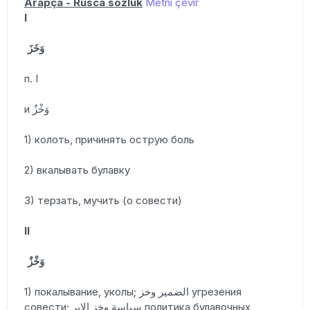
Arapça - Rusca sözlük
Metni çevir
I
وَخَزَ
п. I
и وَخْزٌ
1) колоть, причинять острую боль
2) вкалывать булавку
3) терзать, мучить (о совести)
II
وَخْزٌ
1) покалывание, уколы; الضمير وخز угрезения
совести; سياسة وخز الابر политика булавочных