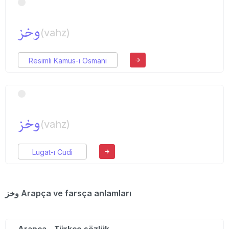
وخز
(vahz)
Resimli Kamus-ı Osmani
وخز
(vahz)
Lugat-ı Cudi
وخز Arapça ve farsça anlamları
Arapça - Türkçe sözlük