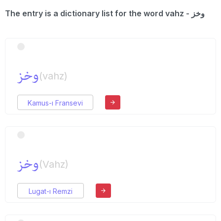
The entry is a dictionary list for the word vahz - وخز
وخز
(vahz)
Kamus-ı Fransevi
وخز
(Vahz)
Lugat-ı Remzi