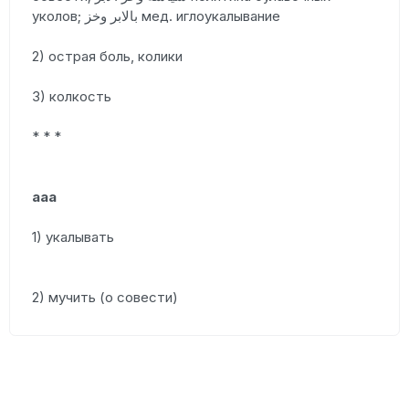
уколов; بالابر وخز мед. иглоукалывание
2) острая боль, колики
3) колкость
* * *
ааа
1) укалывать
2) мучить (о совести)