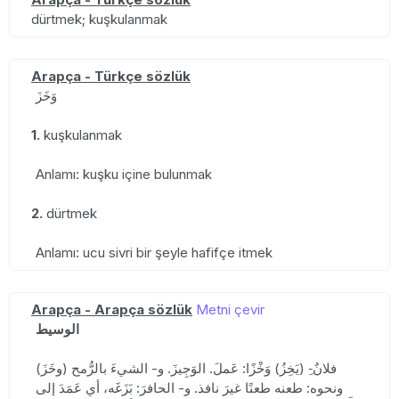
dürtmek; kuşkulanmak
Arapça - Türkçe sözlük
وَخَزَ
1.
kuşkulanmak
Anlamı: kuşku içine bulunmak
2.
dürtmek
Anlamı: ucu sivri bir şeyle hafifçe itmek
Arapça - Arapça sözlük
Metni çevir
الوسيط
(وخَزَ) فلانٌ-ِ (يَخِزُ) وَخْزًا: عَملَ. الوَجِيزَ. و- الشيءَ بالرُّمح
ونحوه: طعنه طعنًا غيرَ نافذ. و- الحافرَ: بَزَغَه، أي عَمَدَ إلى