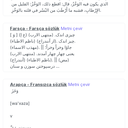
الذي يكون فيه الوَخْزُ، قال: اقطع ذلك، الوَخْزُ: القليل من
الإِرْطابِ، فشبه ما أَرْطَبَ من البُسْر في قلته بالوَخْزِ.
Farsça - Farsça sözlük
Metni çevir
[ وَ ] (ع اِ) چیزی اندک. (منتهی الارب)
(ناظم الاطباء) (از آنندراج). چیز اندک.
(مهذب الاسماء). || جاؤا وخزاً وخزاً؛
یعنی چهار چهار آمدند. (منتهی الارب)
(آنندراج) (ناظم الاطباء). || (مص)
درسپوختن سوزن و سنان ...
Arapça - Fransızca sözlük
Metni çevir
وَخَزَ
[wa'xaza]
v