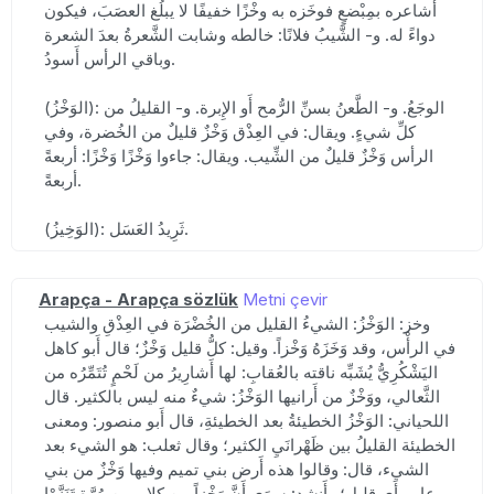
أَشاعره بمِبْضعٍ فوخَزه به وخْزًا خفيفًا لا يبلُغ العصَبَ، فيكون
دواءً له. و- الشَّيبُ فلانًا: خالطه وشابت الشَّعرةُ بعدَ الشعرة
وباقي الرأس أَسودُ.
(الوَخْزُ): الوجَعُ. و- الطَّعنُ بسنِّ الرُّمح أَو الإِبرة. و- القليلُ من
كلِّ شيءٍ. ويقال: في العِذْق وَخْزٌ قليلٌ من الخُضرة، وفي
الرأس وَخْزٌ قليلٌ من الشِّيب. ويقال: جاءوا وَخْزًا وَخْزًا: أربعةً
أربعةً.
(الوَخِيزُ): ثَرِيدُ العَسَل.
Arapça - Arapça sözlük
Metni çevir
وخز: الوَخْزُ: الشيءُ القليل من الخُضْرَة في العِذْقِ والشيب
في الرأْس، وقد وَخَزَهُ وَخْزاً. وقيل: كلُّ قليل وَخْزٌ؛ قال أَبو كاهل
اليَشْكُرِيُّ يُشَبِّه ناقته بالعُقابِ: لها أَشارِيرُ من لَحْمٍ تُتَمِّرُه من
الثَّعالي، ووَخْزٌ من أَرانيها الوَخْزُ: شيءٌ منه ليس بالكثير. قال
اللحياني: الوَخْزُ الخطيئةُ بعد الخطيئةِ، قال أَبو منصور: ومعنى
الخطيئة القليلُ بين ظَهْرانَيِ الكثير؛ وقال ثعلب: هو الشيء بعد
الشيء، قال: وقالوا هذه أَرض بني تميم وفيها وَخْزٌ من بني
عامر أَي قليل؛ وأَنشد: سِوَى أَنَّ وَخْزاً من كلابِ بن مُرَّةٍ تَنَزَّوْا