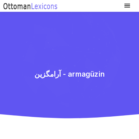
آرامگزین - armagüzin