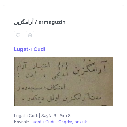
آرامگزین / armagüzin
Lugat-ı Cudi
Lugat-ı Cudi | Sayfa:6 | Sıra:8
Kaynak:
Lugat-ı Cudi
-
Çağdaş sözlük