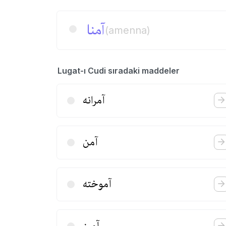
آمنا
(amenna)
Lugat-ı Cudi sıradaki maddeler
آمرانه
آمن
آموخته
آمیز