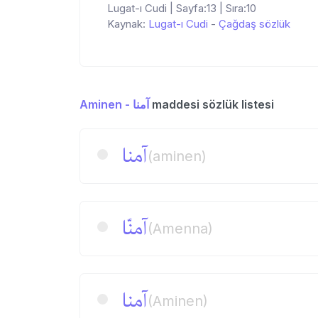
Lugat-ı Cudi | Sayfa:13 | Sıra:10
Kaynak:
Lugat-ı Cudi
-
Çağdaş sözlük
Aminen - آمنا
maddesi sözlük listesi
آمنا
(aminen)
آمنّا
(Amenna)
آمنا
(Aminen)