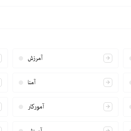
آمرزش
آمنا
آموركار
آمیزش