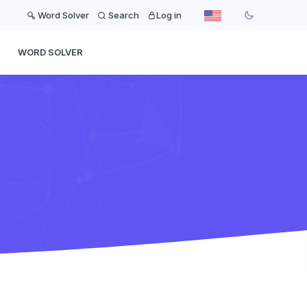
Word Solver
Search
Log in
WORD SOLVER