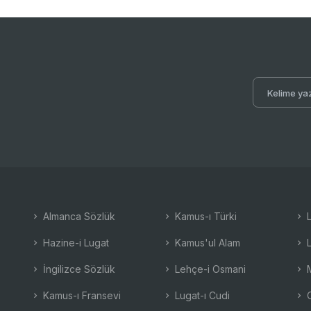
Almanca Sözlük
Kamus-ı Türki
L
Hazine-i Lugat
Kamus'ul Alam
L
İngilizce Sözlük
Lehçe-i Osmani
M
Kamus-ı Fransevi
Lugat-ı Cudi
O