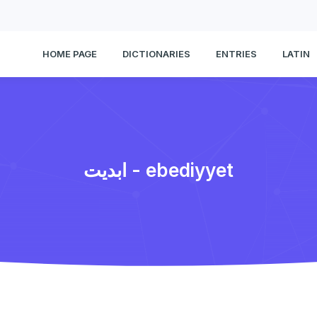
HOME PAGE
DICTIONARIES
ENTRIES
LATIN
ابدیت - ebediyyet