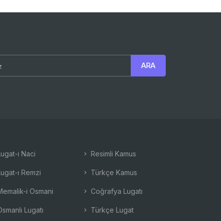
ugat-ı Naci
Resimli Kamus
ugat-ı Remzi
Türkçe Kamus
emalik-i Osmani
Coğrafya Lugatı
smanlı Lugatı
Türkçe Lugat