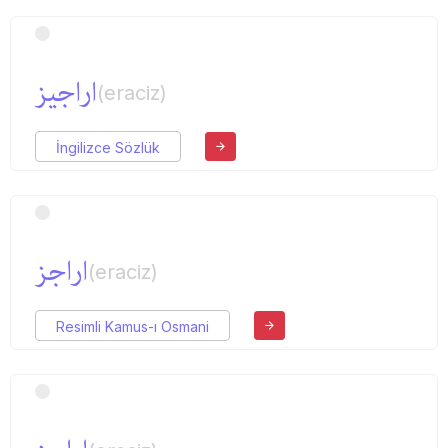
اراجیز
(eraciz)
İngilizce Sözlük
اراجز
(eraciz)
Resimli Kamus-ı Osmani