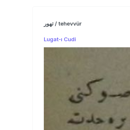
تهور / tehevvür
Lugat-ı Cudi