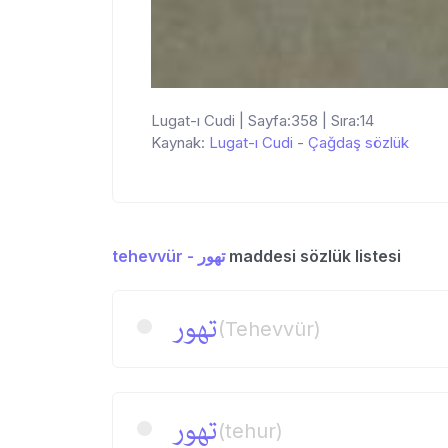
Lugat-ı Cudi | Sayfa:358 | Sıra:14
Kaynak:
Lugat-ı Cudi
-
Çağdaş sözlük
tehevvür - تهور
maddesi sözlük listesi
تهور
(Tehevvür)
تهور
(tehur)