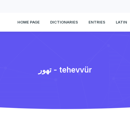
HOME PAGE
DICTIONARIES
ENTRIES
LATIN
تهور - tehevvür