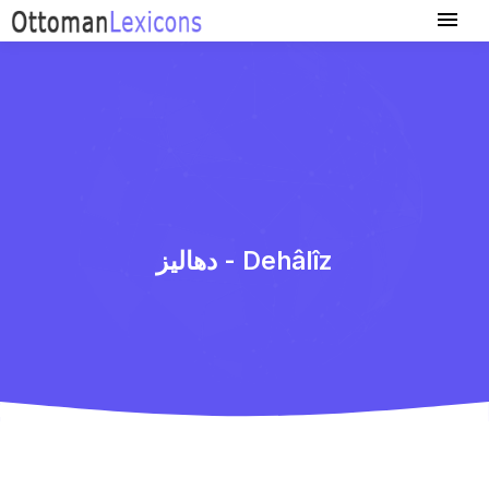
دهالیز - Dehâlîz