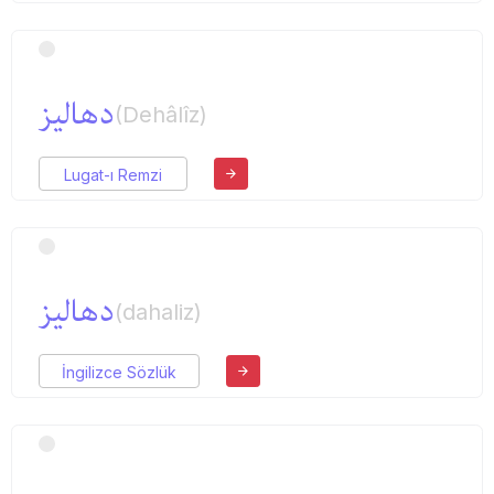
دهالیز
(Dehâlîz)
Lugat-ı Remzi
دهالیز
(dahaliz)
İngilizce Sözlük