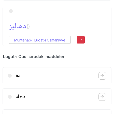
دهالیز
()
Müntehab-ı Lugat-ı Osmâniyye
Lugat-ı Cudi sıradaki maddeler
ده
دهاء