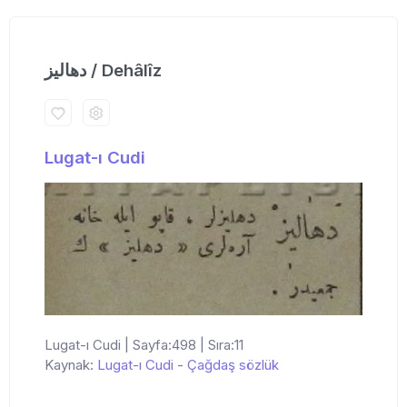
دهالیز / Dehâlîz
Lugat-ı Cudi
Lugat-ı Cudi | Sayfa:498 | Sıra:11
Kaynak:
Lugat-ı Cudi
-
Çağdaş sözlük