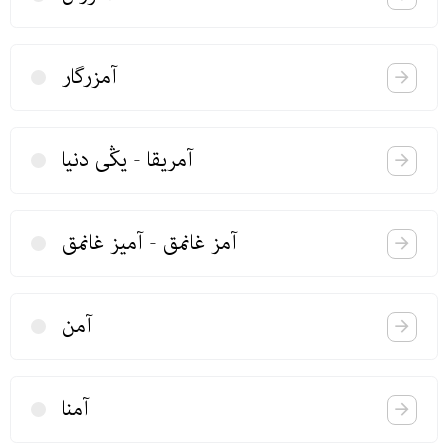
آمزرگار
آمریقا - یڭی دنیا
آمز غانمق - آمیز غانمق
آمن
آمنا