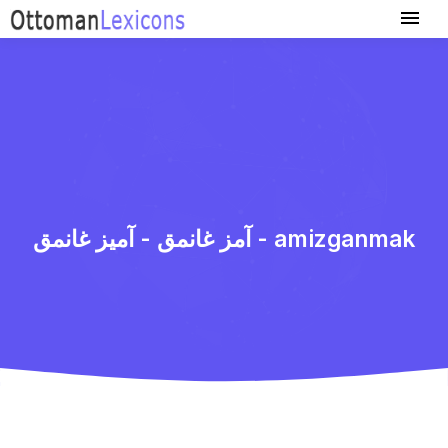
آمز غانمق - آمیز غانمق - amizganmak