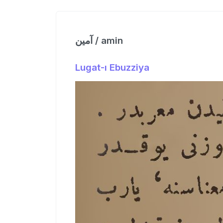
آمین / amin
Lugat-ı Ebuzziya