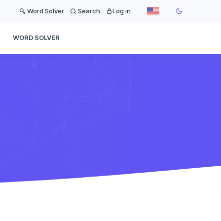
Word Solver
Search
Log in
WORD SOLVER