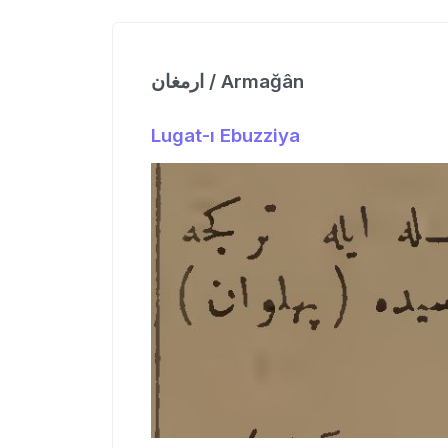
ارمغان / Armağân
Lugat-ı Ebuzziya