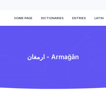
HOME PAGE
DICTIONARIES
ENTRIES
LATIN
ارمغان - Armağân