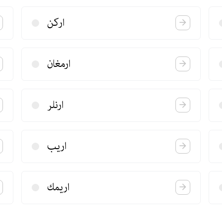
اركن
ارمغان
ارنلر
اریب
اریمك