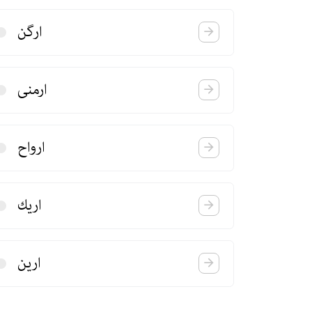
ارگن
ارمنی
ارواح
اریك
ارین