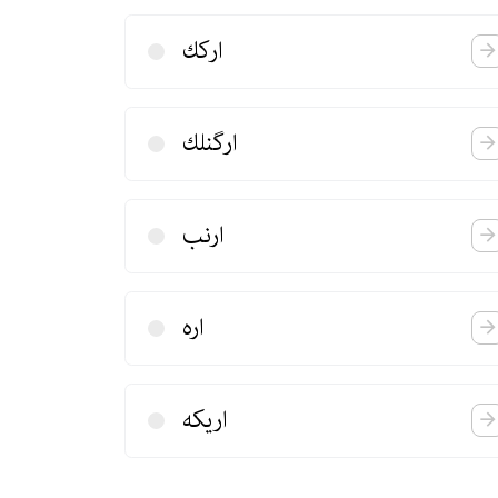
اركك
ارگنلك
ارنب
اره
اریكه