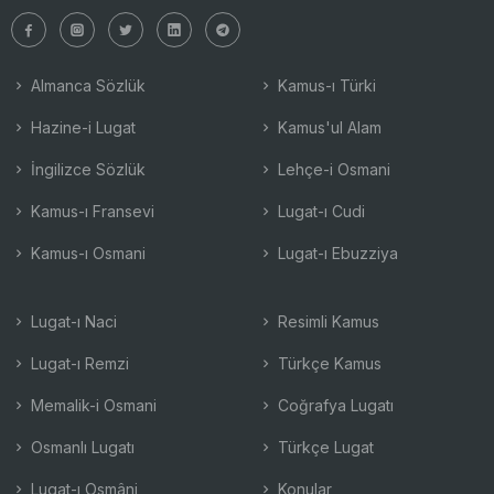
Almanca Sözlük
Kamus-ı Türki
Hazine-i Lugat
Kamus'ul Alam
İngilizce Sözlük
Lehçe-i Osmani
Kamus-ı Fransevi
Lugat-ı Cudi
Kamus-ı Osmani
Lugat-ı Ebuzziya
Lugat-ı Naci
Resimli Kamus
Lugat-ı Remzi
Türkçe Kamus
Memalik-i Osmani
Coğrafya Lugatı
Osmanlı Lugatı
Türkçe Lugat
Lugat-ı Osmâni
Konular