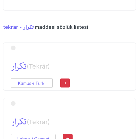
tekrar - تكرار
maddesi sözlük listesi
تكرار
(Tekrâr)
Kamus-ı Türki
تكرار
(Tekrar)
Lehçe-i Osmani