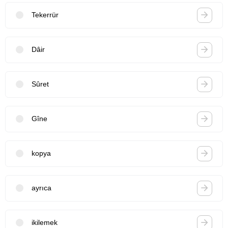
Tekerrür
Dâir
Sûret
Gîne
kopya
ayrıca
ikilemek