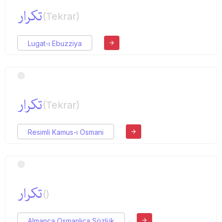
تكرار
(Tekrar)
Lugat-ı Ebuzziya
تكرار
(Tekrar)
Resimli Kamus-ı Osmani
تكرار
()
Almanca Osmanlıca Sözlük