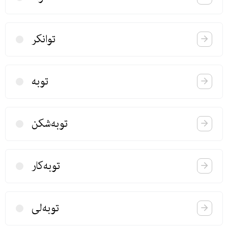
توانكر
توبه
توبه‌شكن
توبه‌كار
توبه‌لی