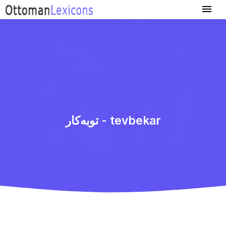
توبه‌كار - tevbekar