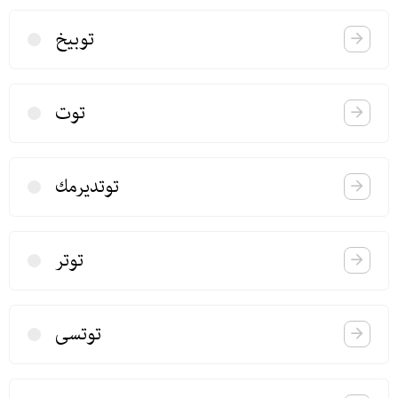
توبیخ
توت
توتدیرمك
توتر
توتسی