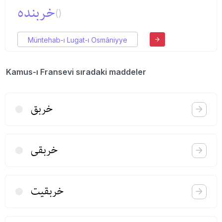
خربنده
()
Müntehab-ı Lugat-ı Osmâniyye
Kamus-ı Fransevi sıradaki maddeler
خربق
خربقی
خربقیت