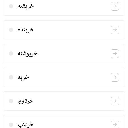
خربقیه
خربنده
خرپوشته
خرپه
خرتاوی
خرتلاب