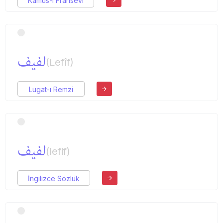
Kamus-ı Fransevi
لفیف
(Lefîf)
Lugat-ı Remzi
لفیف
(lefif)
İngilizce Sözlük