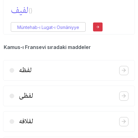
لفیف
()
Müntehab-ı Lugat-ı Osmâniyye
Kamus-ı Fransevi sıradaki maddeler
لفظه
لفظی
لفلافه