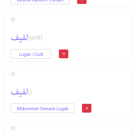
لفیف
(lefif)
Lugat-ı Cudi
لفیف
()
Mükemmel Osmanlı Lugatı