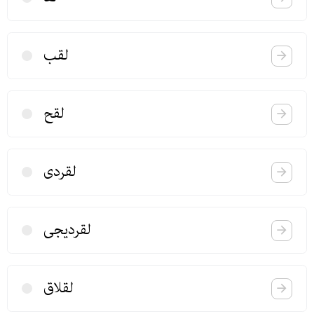
لقب
لقح
لقردی
لقردیجی
لقلاق