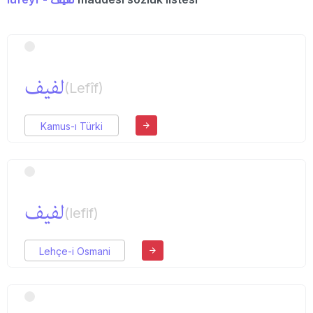
لفیف
(Lefîf)
Kamus-ı Türki
لفیف
(lefif)
Lehçe-i Osmani