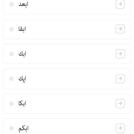
ابعد
ابقا
ابك
اپك
ابكا
ابكم