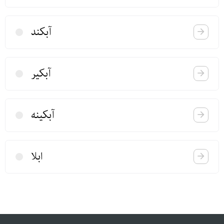
آبكند
آبكیر
آبكینه
ابلا