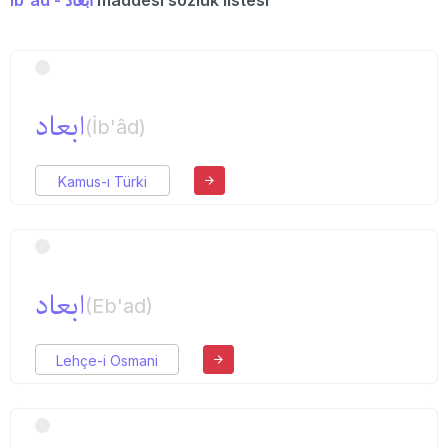
ابعاد
(İb'âd)
Kamus-ı Türki
ابعاد
(Eb'ad)
Lehçe-i Osmani