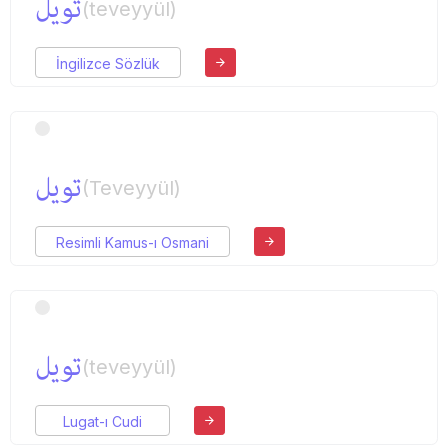
تویل
(teveyyül)
İngilizce Sözlük
تویل
(Teveyyül)
Resimli Kamus-ı Osmani
تویل
(teveyyül)
Lugat-ı Cudi