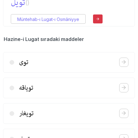
تویل
()
Müntehab-ı Lugat-ı Osmâniyye
Hazine-i Lugat sıradaki maddeler
توی
تویاقه
تویغار