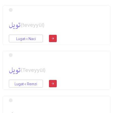
تویل
(teveyyül)
Lugat-ı Naci
تویل
(Teveyyül)
Lugat-ı Remzi