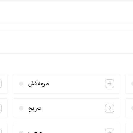
صرمه‌كش
صریح
صعب