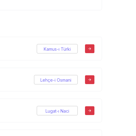
Kamus-ı Türki
Lehçe-i Osmani
Lugat-ı Naci