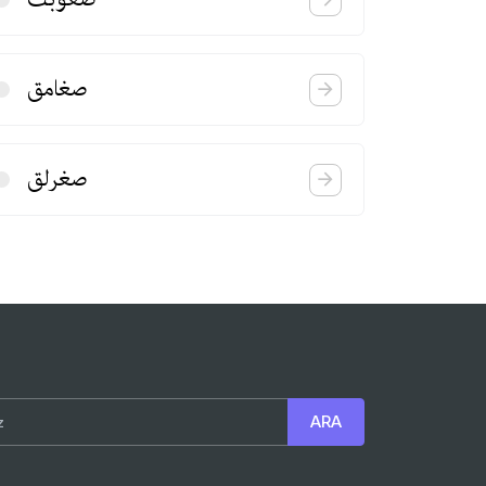
صغامق
صغرلق