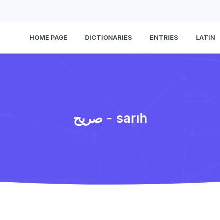
HOME PAGE
DICTIONARIES
ENTRIES
LATIN
صریح - sarıh