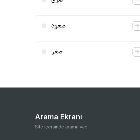
صعود
صغر
Arama Ekranı
Site içersinde arama yap.