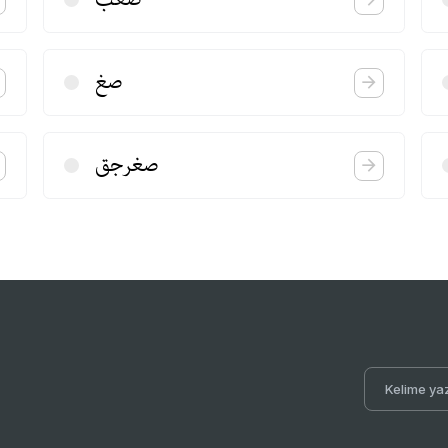
صغ
صغرجق