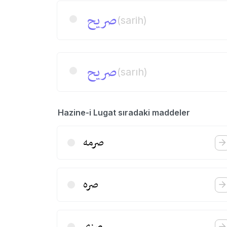
صریح
(sarih)
صریح
(sarıh)
Hazine-i Lugat sıradaki maddeler
صرمه
صره
صزی