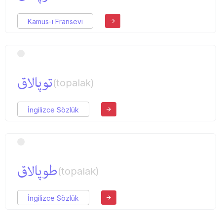
Kamus-ı Fransevi
توپالاق
(topalak)
İngilizce Sözlük
طوپالاق
(topalak)
İngilizce Sözlük