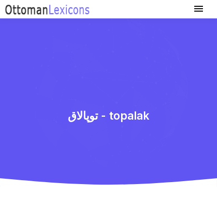
توپالاق - topalak