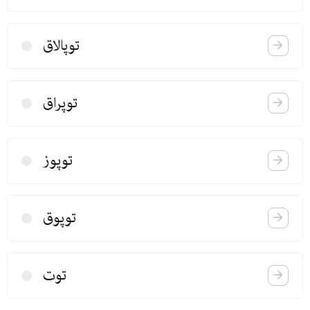
توپالاق
توپراق
توپوز
توپوق
توت