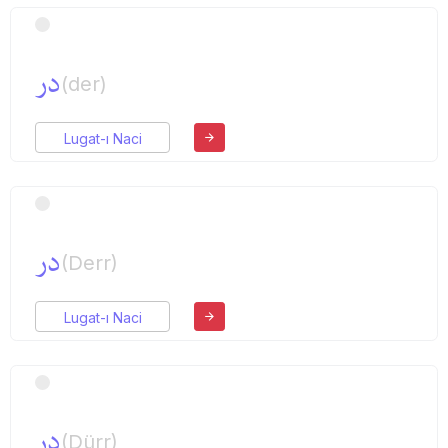
در
(der)
Lugat-ı Naci
در
(Derr)
Lugat-ı Naci
در
(Dürr)