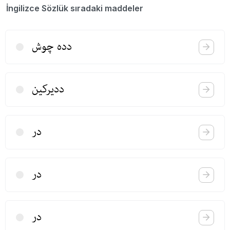
İngilizce Sözlük sıradaki maddeler
دده چوش
ددیركین
در
در
در