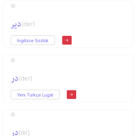
دیر
(der)
İngilizce Sözlük
در
(der)
Yeni Türkçe Lugat
در
(dir)