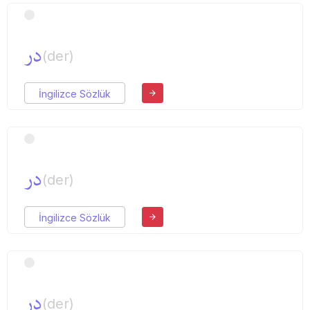
در
(der)
İngilizce Sözlük
در
(der)
İngilizce Sözlük
در
(der)