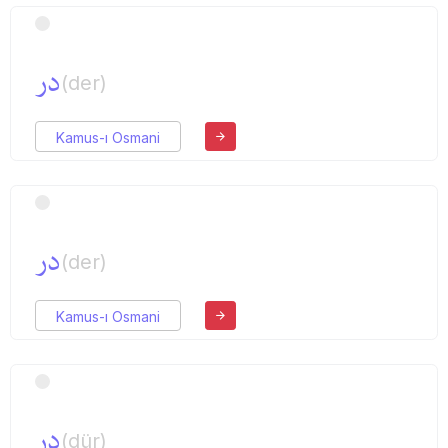
در
(der)
Kamus-ı Osmani
در
(der)
Kamus-ı Osmani
در
(dür)