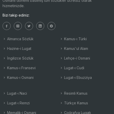
Osmanlı dönemi basılmış tüm sözlükler ücretsiz olarak
hizmetinizde.
Bizi takip ediniz:
Almanca Sözlük
Kamus-ı Türki
Hazine-i Lugat
Kamus'ul Alam
İngilizce Sözlük
Lehçe-i Osmani
Kamus-ı Fransevi
Lugat-ı Cudi
Kamus-ı Osmani
Lugat-ı Ebuzziya
Lugat-ı Naci
Resimli Kamus
Lugat-ı Remzi
Türkçe Kamus
Memalik-i Osmani
Coğrafya Lugatı