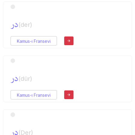
در
(der)
Kamus-ı Fransevi
در
(dür)
Kamus-ı Fransevi
در
(Der)