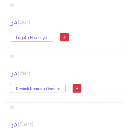
در
(dür)
Lugat-ı Ebuzziya
در
(der)
Resimli Kamus-ı Osmani
در
(Derr)