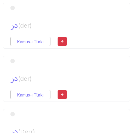
در
(der)
Kamus-ı Türki
در
(der)
Kamus-ı Türki
در
(Derr)