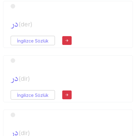
در
(der)
İngilizce Sözlük
در
(dir)
İngilizce Sözlük
در
(dir)