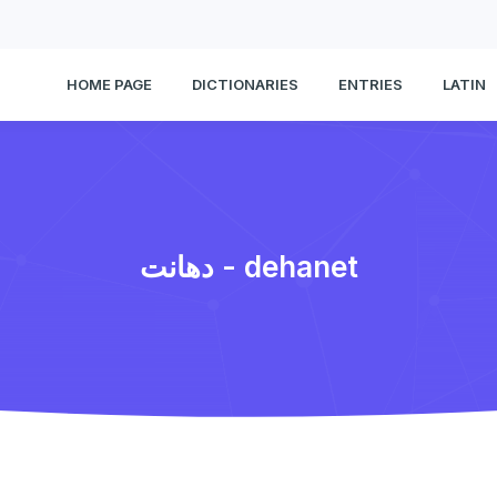
HOME PAGE
DICTIONARIES
ENTRIES
LATIN
دهانت - dehanet