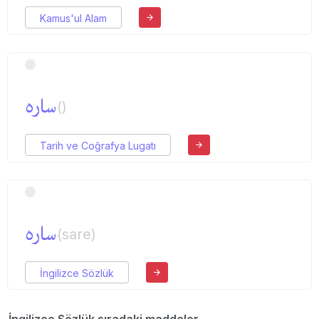
Kamus'ul Alam
ساره
()
Tarih ve Coğrafya Lugatı
ساره
(sare)
İngilizce Sözlük
İngilizce Sözlük sıradaki maddeler