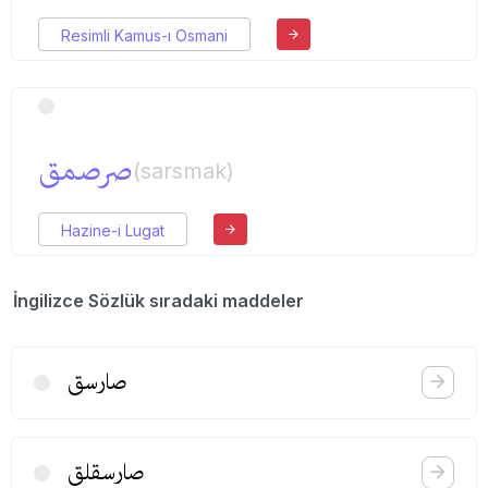
Resimli Kamus-ı Osmani
صرصمق
(sarsmak)
Hazine-i Lugat
İngilizce Sözlük sıradaki maddeler
صارسق
صارسقلق