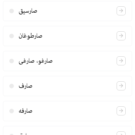
صارسیق
صارطوغان
صارغو، صارغی
صارف
صارفه