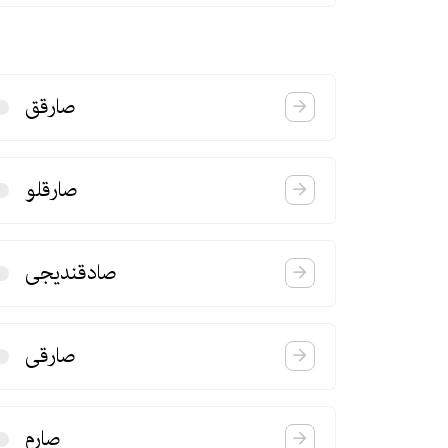
صارقق
صارقلو
صادقندیجی
صارقی
صارم