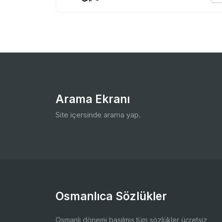
Arama Ekranı
Site içersinde arama yap.
Osmanlıca Sözlükler
Osmanlı dönemi basılmış tüm sözlükler ücretsiz