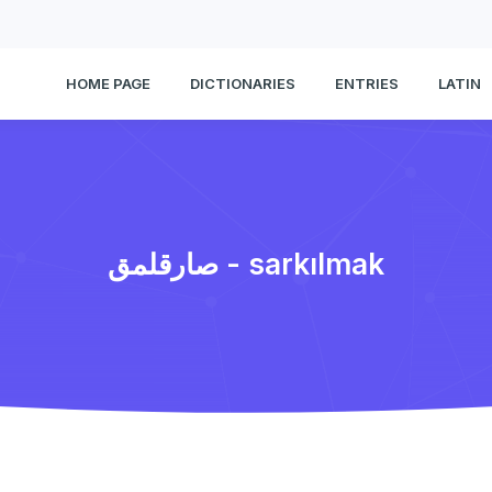
HOME PAGE
DICTIONARIES
ENTRIES
LATIN
صارقلمق - sarkılmak