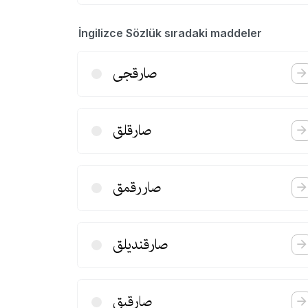
İngilizce Sözlük sıradaki maddeler
صارقجی
صارقلق
صاررقمق
صارقندیلق
صارقیق