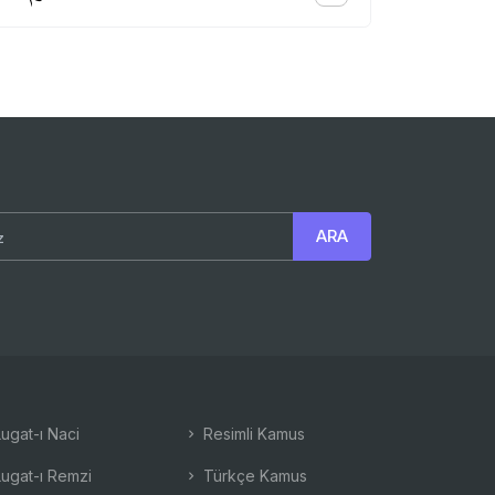
ugat-ı Naci
Resimli Kamus
ugat-ı Remzi
Türkçe Kamus