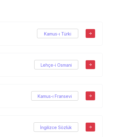
Kamus-ı Türki
Lehçe-i Osmani
Kamus-ı Fransevi
İngilizce Sözlük