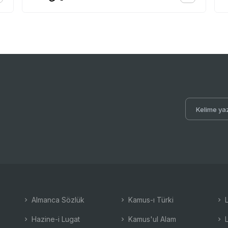
Almanca Sözlük
Kamus-ı Türki
L
Hazine-i Lugat
Kamus'ul Alam
L