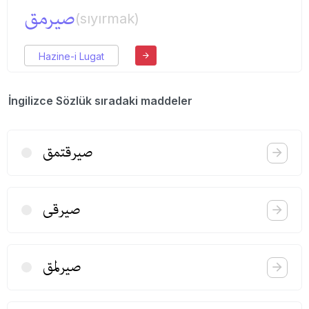
صیرمق
(sıyırmak)
Hazine-i Lugat
İngilizce Sözlük sıradaki maddeler
صیرقتمق
صیرقی
صیرلمق