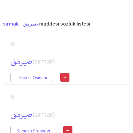
sırmak - صیرمق
maddesi sözlük listesi
صیرمق
(sırmak)
Lehçe-i Osmani
صیرمق
(sırmak)
Kamus-ı Fransevi