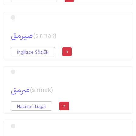
صیرمق
(sırmak)
İngilizce Sözlük
صرمق
(sırmak)
Hazine-i Lugat