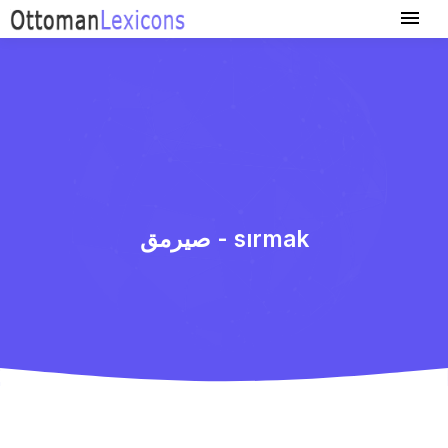
صیرمق - sırmak