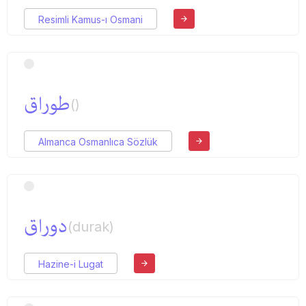
Resimli Kamus-ı Osmani
طوراق
()
Almanca Osmanlıca Sözlük
دوراق
(durak)
Hazine-i Lugat