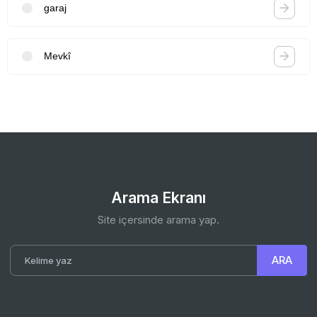
garaj
Mevkî
Arama Ekranı
Site içersinde arama yap.