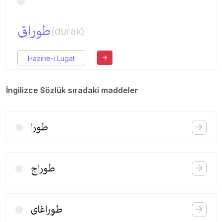
طوراق
(durak)
Hazine-i Lugat
İngilizce Sözlük sıradaki maddeler
طورا
طوراج
طوراغای