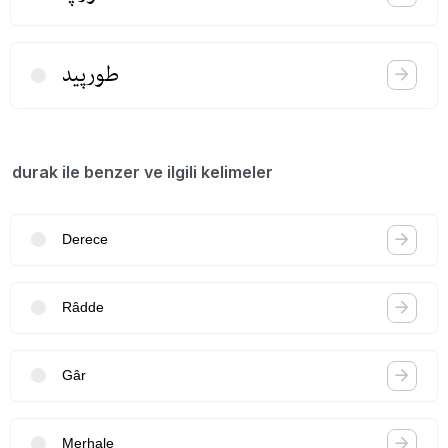
طورپید
durak ile benzer ve ilgili kelimeler
Derece
Râdde
Gâr
Merhale