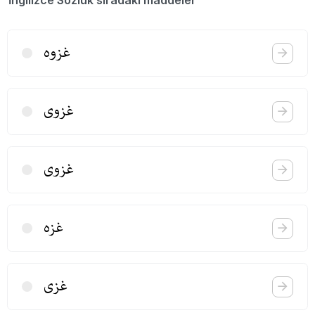
İngilizce Sözlük sıradaki maddeler
غزوه
غزوی
غزوی
غزه
غزی