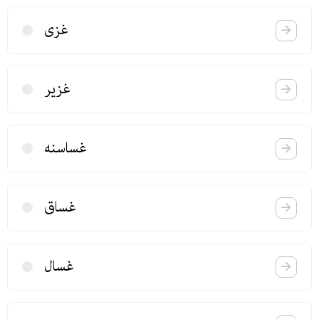
غزی
غزیر
غساسنه
غساق
غسال