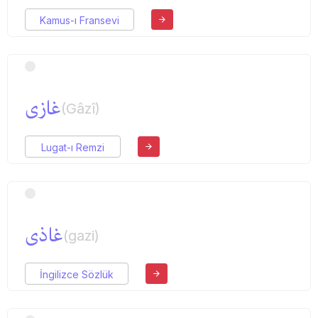
Kamus-ı Fransevi
غازی
(Gâzî)
Lugat-ı Remzi
غاذی
(gazi)
İngilizce Sözlük