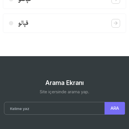
قپالو
Arama Ekranı
Site içersinde arama yap.