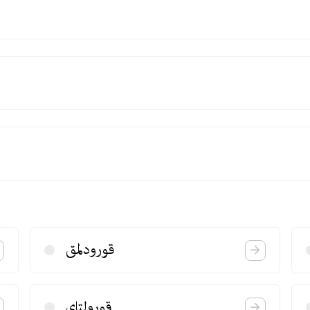
قورودلمق
قورولتای