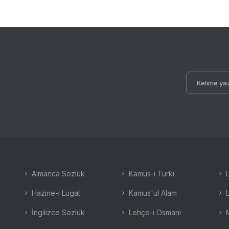
Almanca Sözlük
Kamus-ı Türki
L
Hazine-i Lugat
Kamus'ul Alam
L
İngilizce Sözlük
Lehçe-i Osmani
M