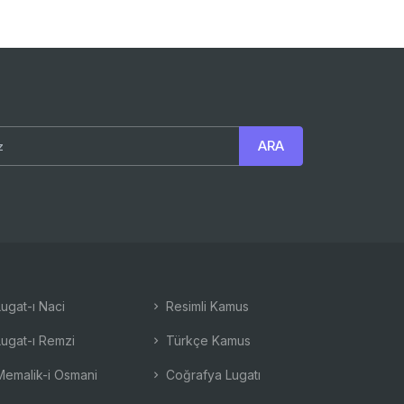
ugat-ı Naci
Resimli Kamus
ugat-ı Remzi
Türkçe Kamus
emalik-i Osmani
Coğrafya Lugatı