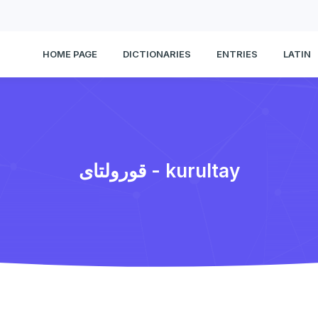
HOME PAGE
DICTIONARIES
ENTRIES
LATIN
قورولتای - kurultay