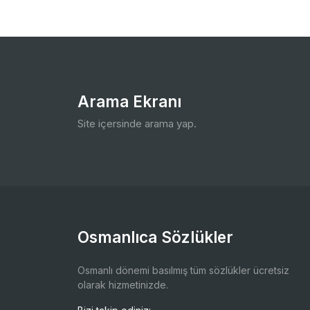
Arama Ekranı
Site içersinde arama yap.
Osmanlıca Sözlükler
Osmanlı dönemi basılmış tüm sözlükler ücretsiz
olarak hizmetinizde.