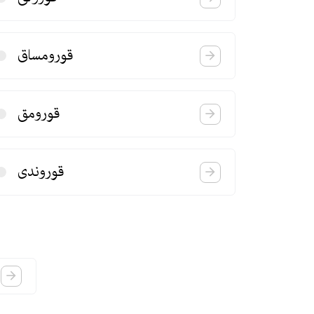
قورومساق
قورومق
قوروندی