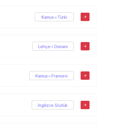
Kamus-ı Türki
Lehçe-i Osmani
Kamus-ı Fransevi
İngilizce Sözlük