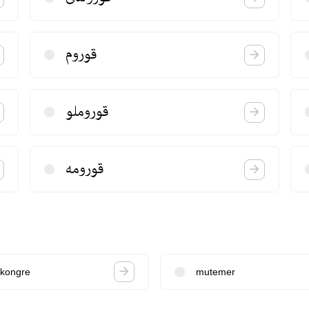
قوروم
قوروملو
قورومه
kongre
mutemer