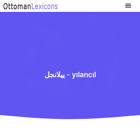
ییلانجل - yılancıl