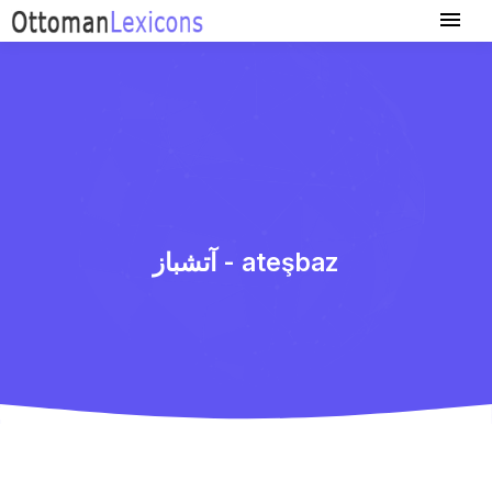
آتشباز - ateşbaz