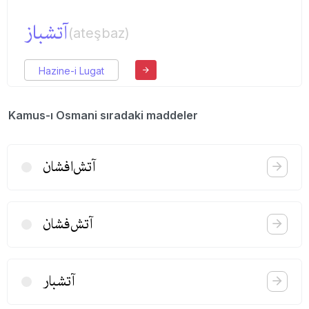
آتشباز
(ateşbaz)
Hazine-i Lugat
Kamus-ı Osmani sıradaki maddeler
آتش‌افشان
آتش‌فشان
آتشبار