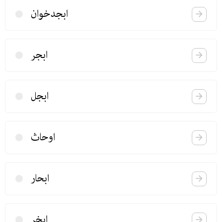
ابجدخوان
ابجر
ابجل
اوحاث
ابحار
ابخر