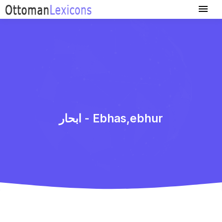
ابحار - Ebhas,ebhur