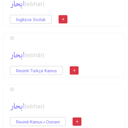
ابحار
(ebhar)
İngilizce Sözlük
ابحار
(ebhâr)
Resimli Türkçe Kamus
ابحار
(ebhar)
Resimli Kamus-ı Osmani