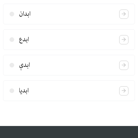
ابدان
ابدع
ابدیٖ
ابدیا