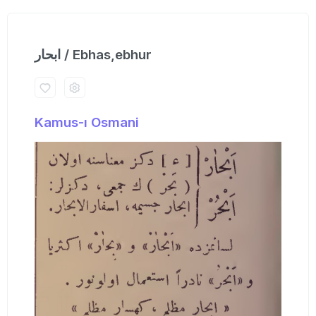
ابحار / Ebhas,ebhur
Kamus-ı Osmani