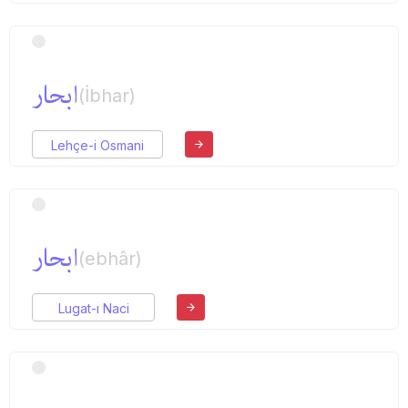
ابحار
(İbhar)
Lehçe-i Osmani
ابحار
(ebhâr)
Lugat-ı Naci