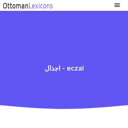
اجذال - eczal