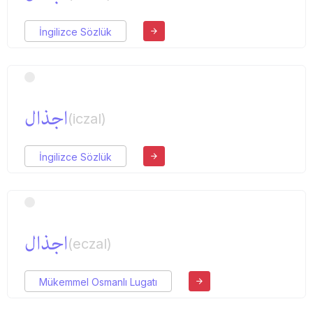
İngilizce Sözlük
اجذال
(iczal)
İngilizce Sözlük
اجذال
(eczal)
Mükemmel Osmanlı Lugatı