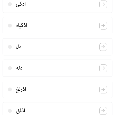
اذكی
اذكیاء
اذل
اذله
اذرلغ
اذلق