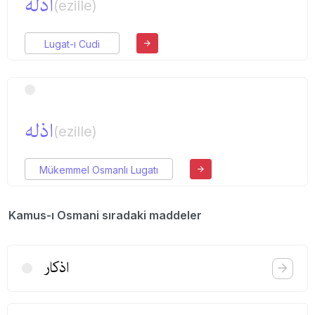
اذله
(ezille)
Lugat-ı Cudi
اذله
(ezille)
Mükemmel Osmanlı Lugatı
Kamus-ı Osmani sıradaki maddeler
اذكار