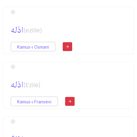
اذله
(ezille)
Kamus-ı Osmani
اذله
(Ezile)
Kamus-ı Fransevi