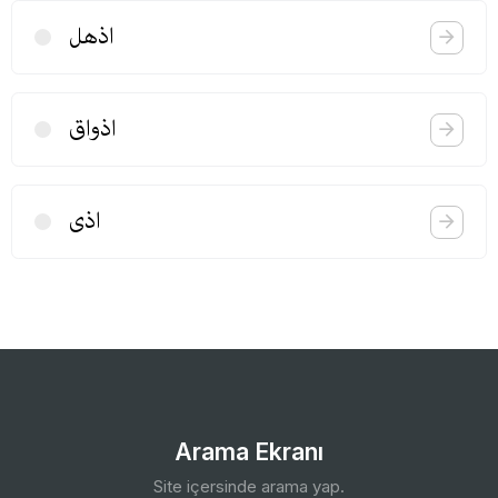
اذهل
اذواق
اذی
Arama Ekranı
Site içersinde arama yap.