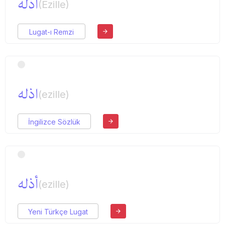
اذلة
(Ezille)
Lugat-ı Remzi
اذله
(ezille)
İngilizce Sözlük
أذله
(ezille)
Yeni Türkçe Lugat