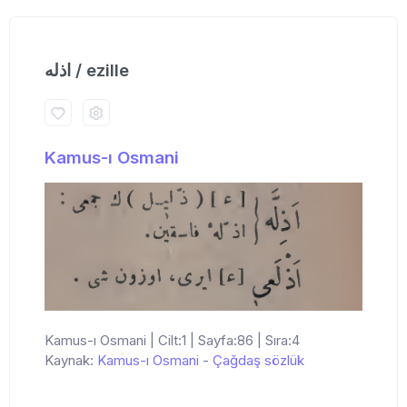
اذله / ezille
Kamus-ı Osmani
Kamus-ı Osmani | Cilt:1 | Sayfa:86 | Sıra:4
Kaynak:
Kamus-ı Osmani
-
Çağdaş sözlük