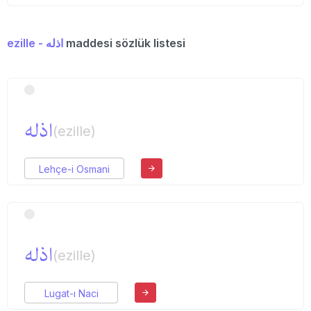
ezille - اذله
maddesi sözlük listesi
اذله
(ezille)
Lehçe-i Osmani
اذله
(ezille)
Lugat-ı Naci