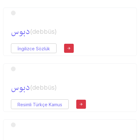
دبوس
(debbüs)
İngilizce Sözlük
دبوس
(debbüs)
Resimli Türkçe Kamus