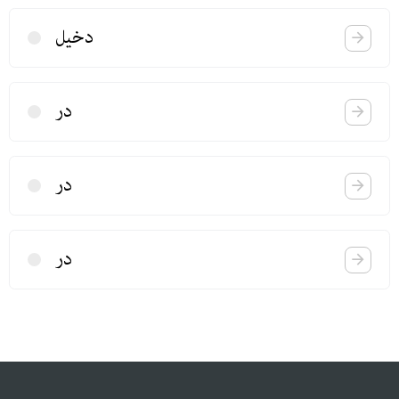
دخیل
در
در
در