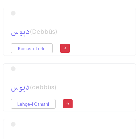
دبوس
(Debbûs)
Kamus-ı Türki
دبوس
(debbüs)
Lehçe-i Osmani