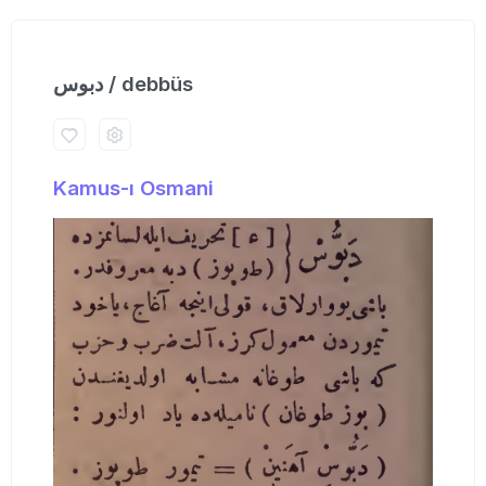
دبوس / debbüs
Kamus-ı Osmani