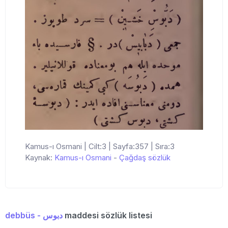
Kamus-ı Osmani | Cilt:3 | Sayfa:357 | Sıra:3
Kaynak:
Kamus-ı Osmani
-
Çağdaş sözlük
debbüs - دبوس
maddesi sözlük listesi