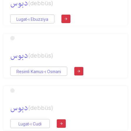
دبوس
(debbüs)
Lugat-ı Ebuzziya
دبوس
(debbüs)
Resimli Kamus-ı Osmani
دبوس
(debbüs)
Lugat-ı Cudi