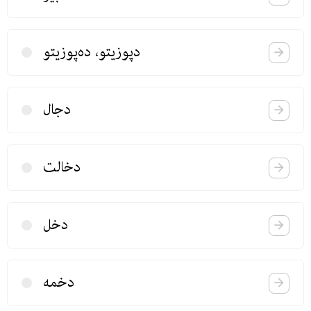
دپوزیتو، ده‌پوزیتو
دجال
دخالت
دخل
دخمه