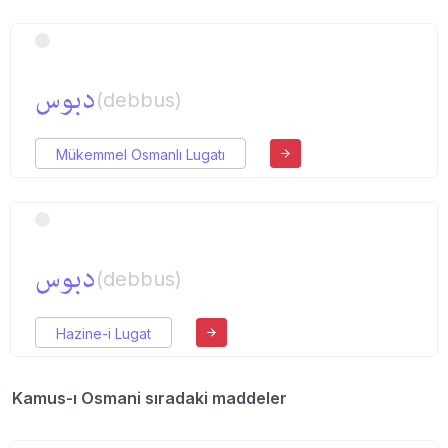
دبوس
(debbus)
Mükemmel Osmanlı Lugatı
دبوس
(debbus)
Hazine-i Lugat
Kamus-ı Osmani sıradaki maddeler