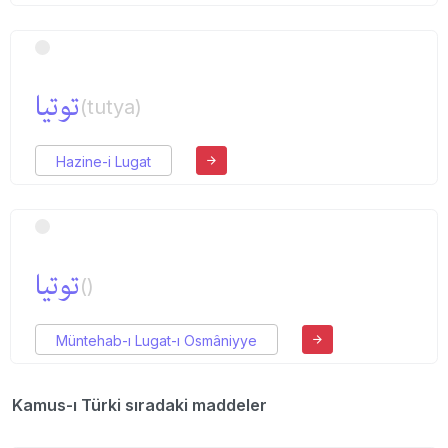
توتیا
(tutya)
Hazine-i Lugat
توتیا
()
Müntehab-ı Lugat-ı Osmâniyye
Kamus-ı Türki sıradaki maddeler