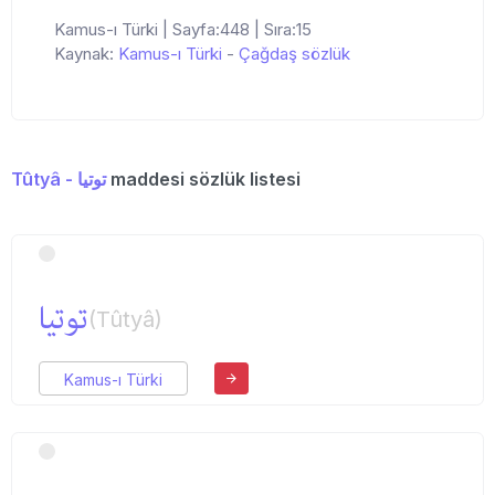
Kamus-ı Türki | Sayfa:448 | Sıra:15
Kaynak:
Kamus-ı Türki
-
Çağdaş sözlük
Tûtyâ - توتیا
maddesi sözlük listesi
توتیا
(Tûtyâ)
Kamus-ı Türki