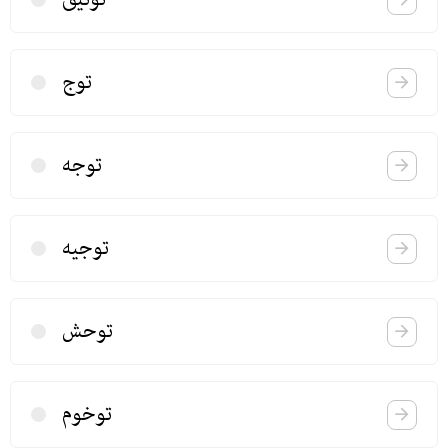
توج
توجه
توجیه
توحش
توخوم