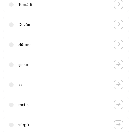
Temâdî
Devâm
Sürme
çinko
İs
rastık
sürgü