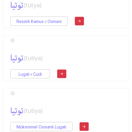
توتیا
(tütya)
Resimli Kamus-ı Osmani
توتیا
(tutiya)
Lugat-ı Cudi
توتیا
(tutiya)
Mükemmel Osmanlı Lugatı