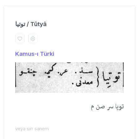
توتیا / Tûtyâ
Kamus-ı Türki
تویا سر صن م
veya sırr sanem