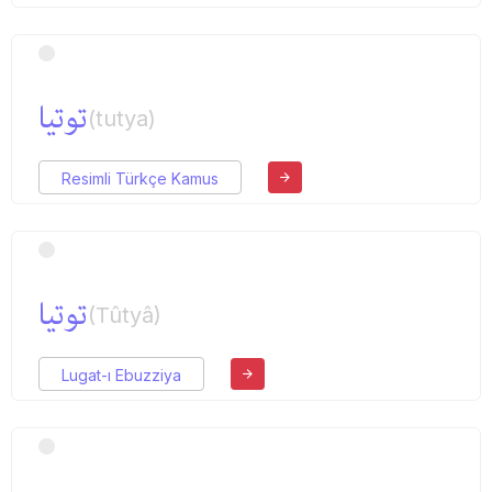
توتیا
(tutya)
Resimli Türkçe Kamus
توتیا
(Tûtyâ)
Lugat-ı Ebuzziya