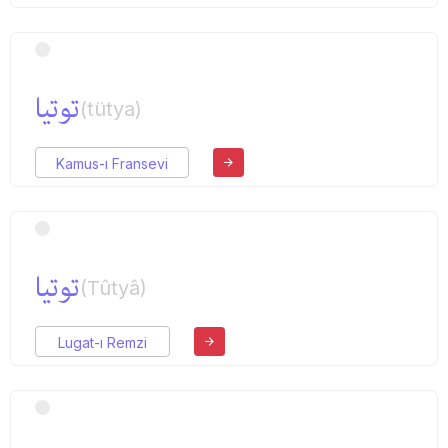
توتیا
(tütya)
Kamus-ı Fransevi
توتیا
(Tûtyâ)
Lugat-ı Remzi