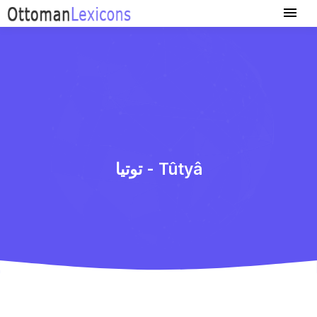
توتیا - Tûtyâ