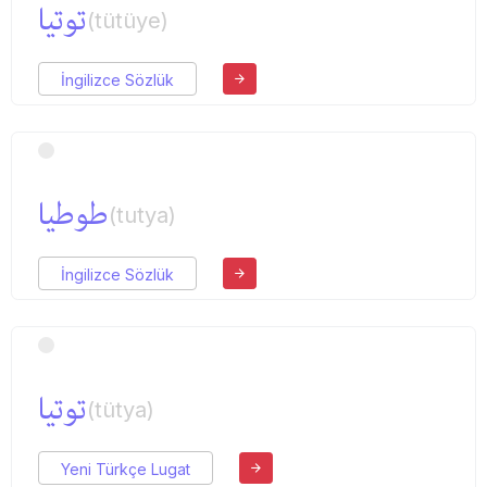
توتیا
(tütüye)
İngilizce Sözlük
طوطیا
(tutya)
İngilizce Sözlük
توتیا
(tütya)
Yeni Türkçe Lugat