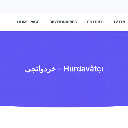
HOME PAGE
DICTIONARIES
ENTRIES
LATIN
خردواتجی - Hurdavâtçı