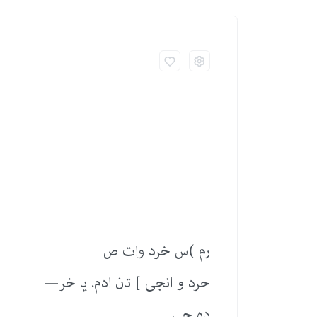
رم )س خرد وات ص
حرد و انجی ] تان ادم. یا خر—
دە جی.