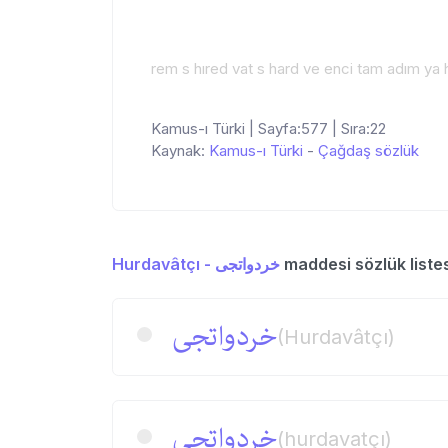
rem s hıred vat s hard ve enci tam adım ya 
Kamus-ı Türki | Sayfa:577 | Sıra:22
Kaynak:
Kamus-ı Türki
-
Çağdaş sözlük
Hurdavâtçı - خردواتجی
maddesi sözlük listes
خردواتجی
(Hurdavâtçı)
خردواتجی
(hurdavatçı)