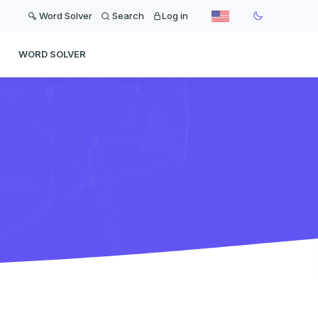
Word Solver
Search
Log in
WORD SOLVER