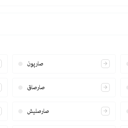
صارپون
صارصاق
صارصلیش