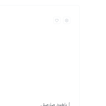
] یاخود صارصق.