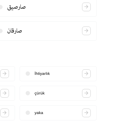
صارصیق
صارقان
İhtiyarlık
çürük
yaka