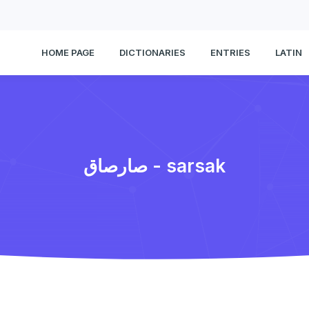
HOME PAGE
DICTIONARIES
ENTRIES
LATIN
صارصاق - sarsak