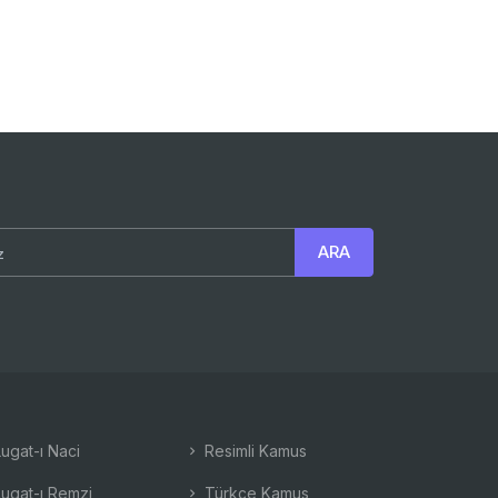
ugat-ı Naci
Resimli Kamus
ugat-ı Remzi
Türkçe Kamus