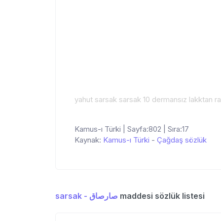
yahut sarsak sarsak 10 dermansız lakktan raş
Kamus-ı Türki | Sayfa:802 | Sıra:17
Kaynak:
Kamus-ı Türki
-
Çağdaş sözlük
sarsak - صارصاق
maddesi sözlük listesi