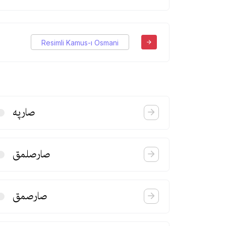
Resimli Kamus-ı Osmani
صارپه
صارصلمق
صارصمق