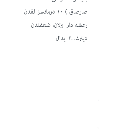
صارصاق ) ١٠ درمانسز لقدن
رعشه دار اولان، ضعفندن
دیترك. .٢ ایدال