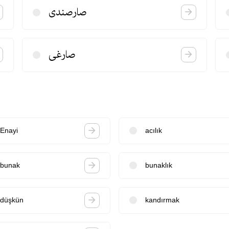
صارصندی
صارغی
Enayi
acılık
bunak
bunaklık
düşkün
kandırmak