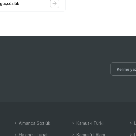
güçsüzlük
Almanca Sözlük
Kamus-ı Türki
L
Hazine-i Lugat
Kamus'ul Alam
L