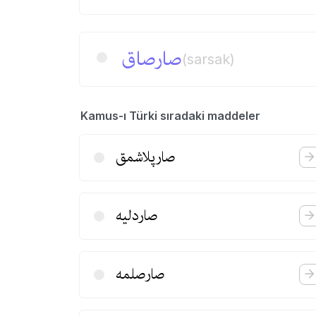
صارصاق
(sarsak)
Kamus-ı Türki sıradaki maddeler
صارپلاشمق
صاردلیه
صارصلمه