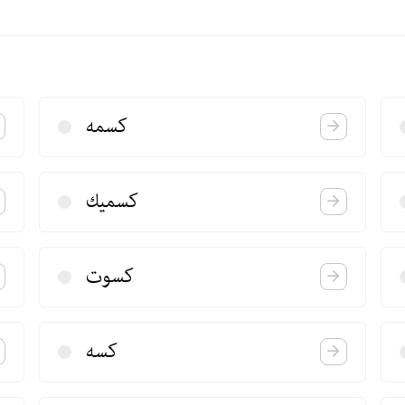
كسمه
كسمیك
كسوت
كسه