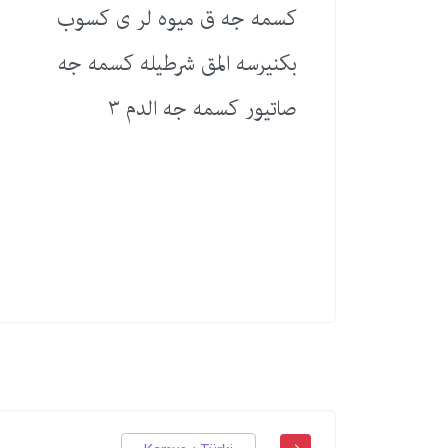
كسمه جه ق میوه لر ی كسوب
بكنیرسه المق شرطیله كسمه جه
صاتیور كسمه جه الدم ٣