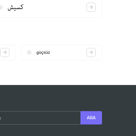
كسیش
güçsüz