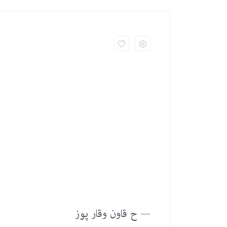
— ح قاون وقار پوز