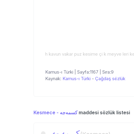
h kavun vakar puz kesime çi k meyve leri ke
Kamus-ı Türki | Sayfa:1167 | Sıra:9
Kaynak:
Kamus-ı Türki
-
Çağdaş sözlük
Kesmece - كسمه‌جه
maddesi sözlük listesi