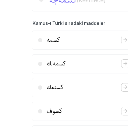
كسمه‌جه
(Kesmece)
Kamus-ı Türki sıradaki maddeler
كسمه
كسمه‌لك
كسنمك
كسوف