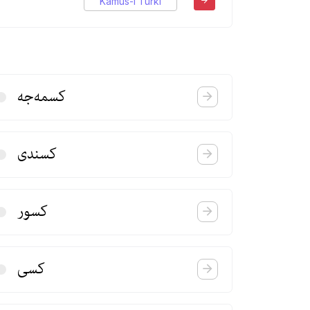
Kamus-ı Türki
كسمه‌جه
كسندی
كسور
كسی