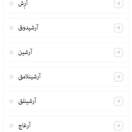
آرٖش
آرشیدوق
آرشین
آرشینلامق
آرشینلق
آرغاج