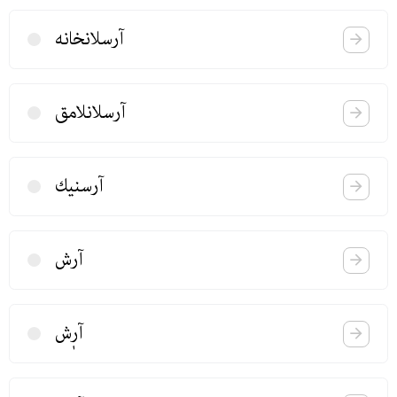
آرسلانخانه
آرسلانلامق
آرسنیك
آرش
آرٖش