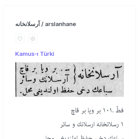
آرسلانخانه / arslanhane
Kamus-ı Türki
فطّ .١٠١ بر ویا بر قاچ
١ رسلاتخانه ارسلانك و ساتر
سباعك دخی حفظ اولندیغی محل.