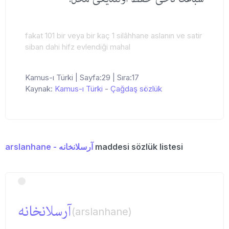
fakat 101 bir veya bir kaç 1 silâhhane aslanın ve satir
siban dahi hifz evlendiği mahal
Kamus-ı Türki | Sayfa:29 | Sıra:17
Kaynak:
Kamus-ı Türki
-
Çağdaş sözlük
arslanhane - آرسلانخانه
maddesi sözlük listesi
آرسلانخانه
(arslanhane)