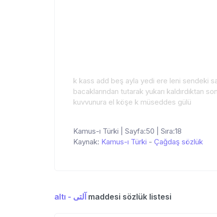
k kass add beş ayla yedi ere leni sendeki saya
bacaklarından tutarak yukarı kaldırdıktan 
kuvvunura el köşe k müseddes gülü
Kamus-ı Türki | Sayfa:50 | Sıra:18
Kaynak:
Kamus-ı Türki
-
Çağdaş sözlük
altı - آلتی
maddesi sözlük listesi