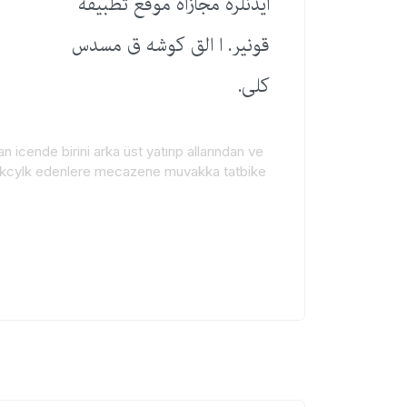
ایدنلره مجازاه موقع تطبیقه
قونیر. ا الق كوشه ق مسدس
كلی.
n icende birini arka üst yatırıp allarından ve
myzykcylk edenlere mecazene muvakka tatbike