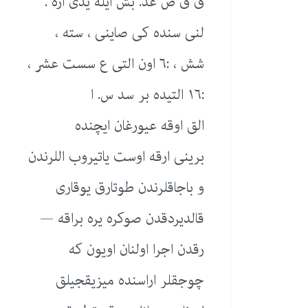
ق ق ص عد. بش ایله یدی اره .
لنی سنده كی صاینی ، سته ،
شش ، :٦ اون التی ع سست عشر ،
:١٦ التیده بر سد س. ا
الق اوقه عیورغان ایچنده
برینی ارقه اوست یاتیروب اللرندن
و باجاقلرندن طوتارق یوقاری
قالدیردقدن صوكره یره براقه —
رقدن اجرا اولنان اویون كه
چوجقلر اراسنده میزیقجیلق