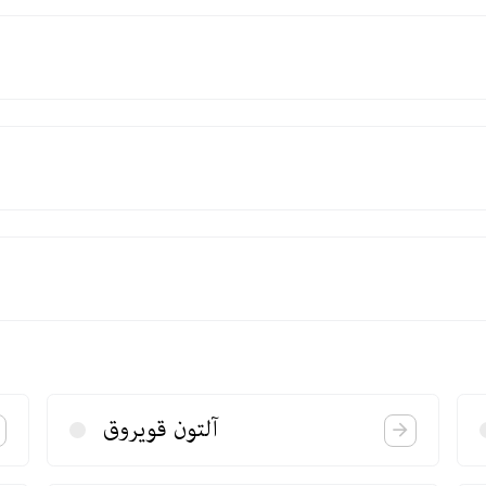
آلتون قویروق