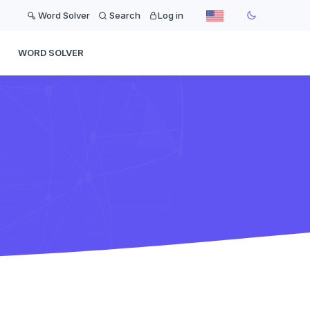
Word Solver
Search
Log in
WORD SOLVER