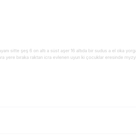
nı sitte şeş 6 on altı a süst aşer 16 altıda bir sudus a el oka yorga
sonra yere bıraka raktan icra evlenen uyun ki çocuklar eresinde 