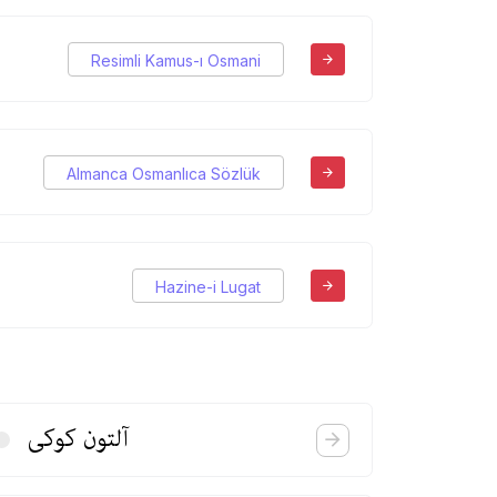
Resimli Kamus-ı Osmani
Almanca Osmanlıca Sözlük
Hazine-i Lugat
آلتون كوكی