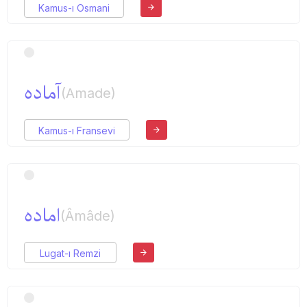
Kamus-ı Osmani
آماده
(Amade)
Kamus-ı Fransevi
اماده
(Âmâde)
Lugat-ı Remzi