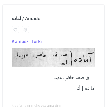
آماده / Amade
Kamus-ı Türki
— ق صفا. حاضر، مهیا.
اما ده ] ڭ
k safa hazir müheyya ama dihin