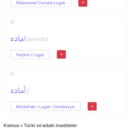
Mükemmel Osmanlı Lugatı
اماده
(amade)
Hazine-i Lugat
آماده
()
Müntehab-ı Lugat-ı Osmâniyye
Kamus-ı Türki sıradaki maddeler