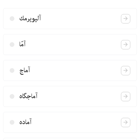
آلیویرمك
آمّا
آماج
آماجگاه
آماده