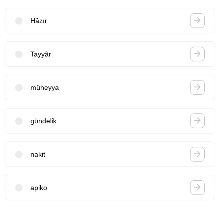
Hâzır
Tayyâr
müheyya
gündelik
nakit
apiko