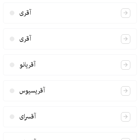
آقری
آقری
آقریانو
آقریسیوس
آقسرای