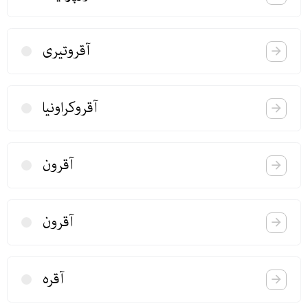
آقروتیری
آقروكراونیا
آقرون
آقرون
آقره