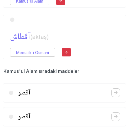
Kamus'ul Alam
آقطاش
(aktaş)
Memalik-i Osmani
Kamus'ul Alam sıradaki maddeler
آقصو
آقصو