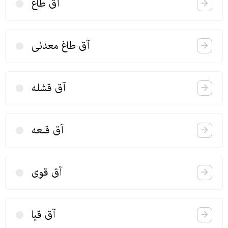
آق طاغ
آق طاغ معدنی
آق قشله
آق قلعه
آق قوی
آق قیا