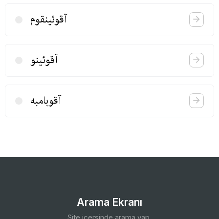
آقوئینقوم
آقوئینو
آقوبامبه
Arama Ekranı
Site içersinde arama yap.