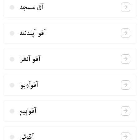
آق مسجد
آقو آپندنته
آقو آنغرا
آقوآویوا
آقواپیم
آقوئی