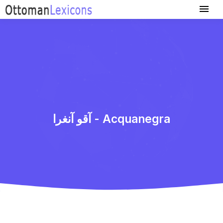
آقو آنغرا - Acquanegra