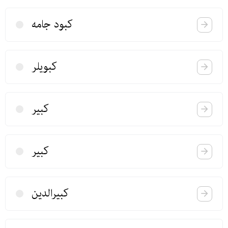
كبود جامه
كبویلر
كبیر
كبیر
كبیرالدین