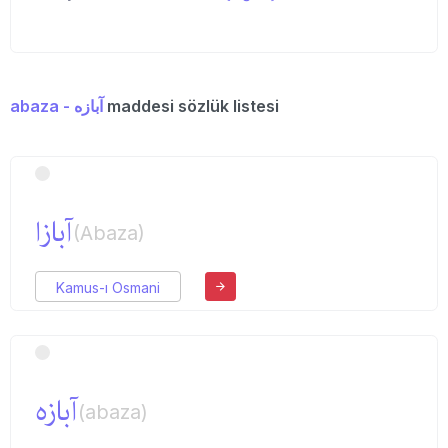
abaza - آبازه
maddesi sözlük listesi
آبازا
(Abaza)
Kamus-ı Osmani
آبازه
(abaza)