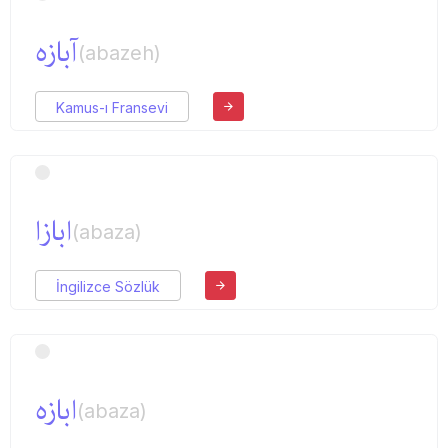
آبازه
(abazeh)
Kamus-ı Fransevi
ابازا
(abaza)
İngilizce Sözlük
ابازه
(abaza)