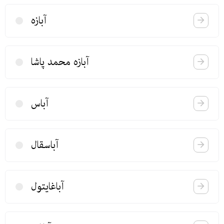
آبازه
آبازه محمد پاشا
آباس
آباسقال
آباغایتول