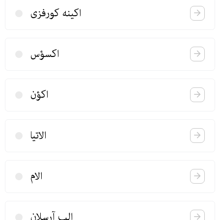
اكینه كورفزی
اكسؤس
اكؤن
الاتیا
الام
الب آرسلان